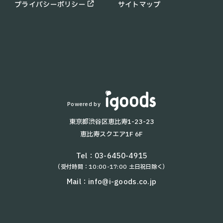
コラム
プライバシーポリシー
サイトマップ
PUDU SH1
お知らせ
配膳・運搬ロボット一覧
よくあるご質問
T8
KettyBot
T9 Pro
KEENON T10
BellaBot
Lanky Porter
Powered by
HolaBot
東京都渋谷区恵比寿1-23-23
T5
恵比寿スクエア1F 6F
T9
AYUMI
Tel：
03-6450-4915
（受付時間：10:00-17:00 土日祝日除く）
NAOMI-2
W3
Mail：
info@i-goods.co.jp
kachaka Pro
KEENON S100