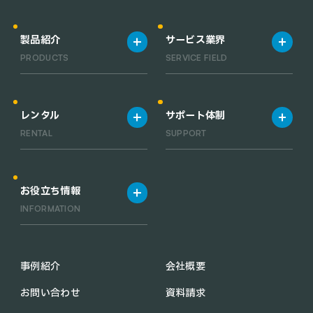
製品紹介
サービス業界
PRODUCTS
SERVICE FIELD
製品一覧
宿泊施設
清掃ロボット一覧
飲食店
レンタル
サポート体制
業務用小型清掃ロボット一覧
工場・倉庫
RENTAL
SUPPORT
RACLEBO slim pro
オフィス
RACLEBO slim 2
医療機関
レンタルサービス
サポート体制
RACLEBO
お役立ち情報
RACLEBO win
INFORMATION
UFO CLEANER
C30
配膳ロボットの導入メリット
KEENON C40
業務用 清掃ロボットの導入メ
事例紹介
会社概要
PUDU CC1
リット
お問い合わせ
資料請求
KIRARA
助成金・補助金情報
PUDU MT1