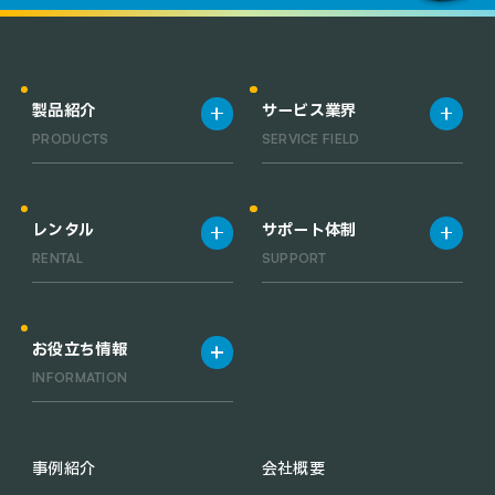
製品紹介
サービス業界
PRODUCTS
SERVICE FIELD
製品一覧
宿泊施設
清掃ロボット一覧
飲食店
レンタル
サポート体制
業務用小型清掃ロボット一覧
工場・倉庫
RENTAL
SUPPORT
RACLEBO slim pro
オフィス
RACLEBO slim 2
医療機関
レンタルサービス
サポート体制
RACLEBO
お役立ち情報
RACLEBO win
INFORMATION
UFO CLEANER
C30
配膳ロボットの導入メリット
KEENON C40
業務用 清掃ロボットの導入メ
事例紹介
会社概要
PUDU CC1
リット