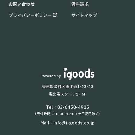
お問い合わせ
資料請求
KIRARA
助成金・補助金情報
PUDU MT1
コラム
プライバシーポリシー
サイトマップ
PUDU SH1
お知らせ
配膳・運搬ロボット一覧
よくあるご質問
T8
KettyBot
T9 Pro
KEENON T10
BellaBot
Lanky Porter
Powered by
HolaBot
東京都渋谷区恵比寿1-23-23
T5
恵比寿スクエア1F 6F
T9
AYUMI
Tel：
03-6450-4915
（受付時間：10:00-17:00 土日祝日除く）
NAOMI-2
W3
Mail：
info@i-goods.co.jp
kachaka Pro