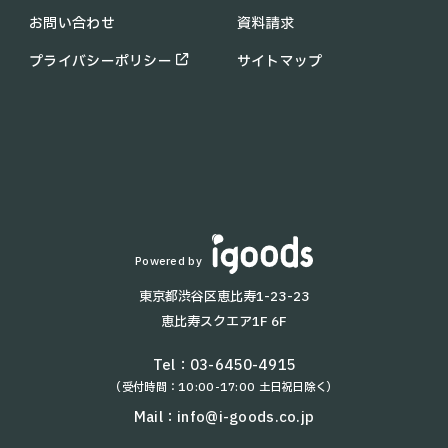
リット
お問い合わせ
資料請求
KIRARA
助成金・補助金情報
PUDU MT1
コラム
プライバシーポリシー
サイトマップ
PUDU SH1
お知らせ
配膳・運搬ロボット一覧
よくあるご質問
T8
KettyBot
T9 Pro
KEENON T10
BellaBot
Lanky Porter
Powered by
HolaBot
東京都渋谷区恵比寿1-23-23
T5
恵比寿スクエア1F 6F
T9
AYUMI
Tel：
03-6450-4915
（受付時間：10:00-17:00 土日祝日除く）
NAOMI-2
W3
Mail：
info@i-goods.co.jp
kachaka Pro