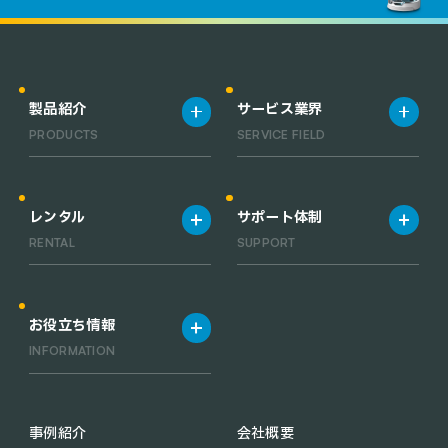
製品紹介
サービス業界
PRODUCTS
SERVICE FIELD
製品一覧
宿泊施設
清掃ロボット一覧
飲食店
レンタル
サポート体制
業務用小型清掃ロボット一覧
工場・倉庫
RENTAL
SUPPORT
RACLEBO slim pro
オフィス
RACLEBO slim 2
医療機関
レンタルサービス
サポート体制
RACLEBO
お役立ち情報
RACLEBO win
INFORMATION
UFO CLEANER
C30
配膳ロボットの導入メリット
KEENON C40
業務用 清掃ロボットの導入メ
事例紹介
会社概要
PUDU CC1