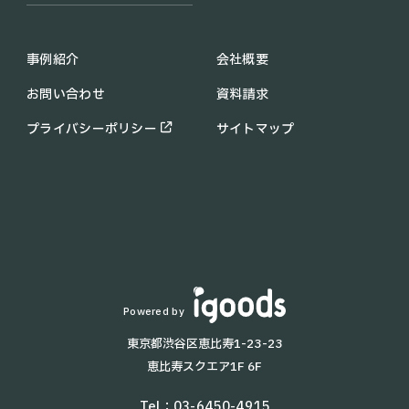
UFO CLEANER
C30
配膳ロボットの導入メリット
KEENON C40
業務用 清掃ロボットの導入メ
事例紹介
会社概要
PUDU CC1
リット
お問い合わせ
資料請求
KIRARA
助成金・補助金情報
PUDU MT1
コラム
プライバシーポリシー
サイトマップ
PUDU SH1
お知らせ
配膳・運搬ロボット一覧
よくあるご質問
T8
KettyBot
T9 Pro
KEENON T10
BellaBot
Lanky Porter
Powered by
HolaBot
東京都渋谷区恵比寿1-23-23
T5
恵比寿スクエア1F 6F
T9
AYUMI
Tel：
03-6450-4915