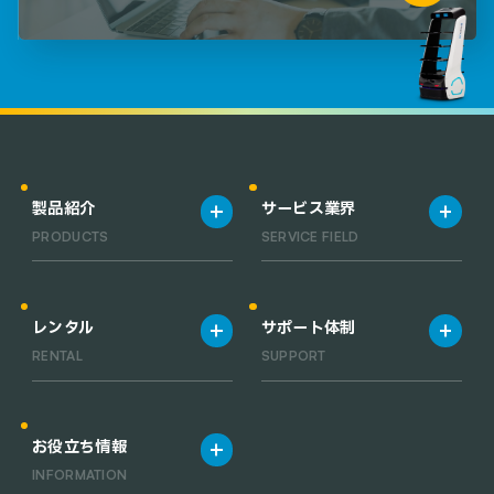
製品紹介
サービス業界
PRODUCTS
SERVICE FIELD
製品一覧
宿泊施設
清掃ロボット一覧
飲食店
レンタル
サポート体制
業務用小型清掃ロボット一覧
工場・倉庫
RENTAL
SUPPORT
RACLEBO slim pro
オフィス
RACLEBO slim 2
医療機関
レンタルサービス
サポート体制
RACLEBO
お役立ち情報
RACLEBO win
INFORMATION