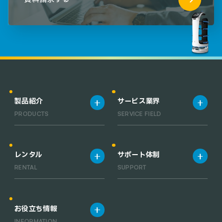
製品紹介
サービス業界
PRODUCTS
SERVICE FIELD
製品一覧
宿泊施設
清掃ロボット一覧
飲食店
レンタル
サポート体制
業務用小型清掃ロボット一覧
工場・倉庫
RENTAL
SUPPORT
RACLEBO slim pro
オフィス
RACLEBO slim 2
医療機関
レンタルサービス
サポート体制
RACLEBO
お役立ち情報
RACLEBO win
INFORMATION