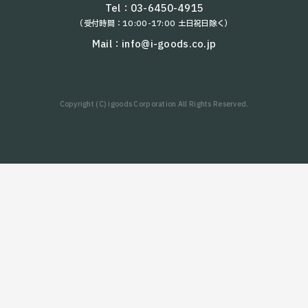
AYUMI
Tel：
03-6450-4915
（受付時間：10:00-17:00 土日祝日除く）
NAOMI-2
W3
Mail：
info@i-goods.co.jp
kachaka Pro
KEENON S100
Copyright (C) igoods Corporation All Rights Reserved.