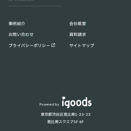
UFO CLEANER
C30
配膳ロボットの導入メリット
KEENON C40
業務用 清掃ロボットの導入メ
事例紹介
会社概要
PUDU CC1
リット
お問い合わせ
資料請求
KIRARA
助成金・補助金情報
PUDU MT1
コラム
プライバシーポリシー
サイトマップ
PUDU SH1
お知らせ
配膳・運搬ロボット一覧
よくあるご質問
T8
KettyBot
T9 Pro
KEENON T10
BellaBot
Lanky Porter
Powered by
HolaBot
東京都渋谷区恵比寿1-23-23
T5
恵比寿スクエア1F 6F
T9