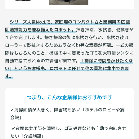
シリーズ人気No.1で、家庭用のコンパクトさと業務用の広範
囲清掃能力を兼ね備えたロボット。
掃き掃除、水拭き、乾拭きが
１台で完了します。掃き掃除の後に水拭きを行い、水拭き後は
ローラーで乾拭きするためムラなく均等な清掃が可能。一式の掃
除はもちろんのこと、機械の中に溜まったゴミを大容量タンクに
自動で捨てられるので管理が楽です。
「掃除に時間をかけたくな
い」というお客様も、ロボットに任せて他の業務に集中できま
す。
つまり、こんな企業様におすすめです
✔︎
清掃面積が大きく、障害物も多い「ホテルのロビーや宴
会場」
✔︎
夜間に共用部を清掃し、ゴミ処理なども自動で完結させ
たい「介護施設」