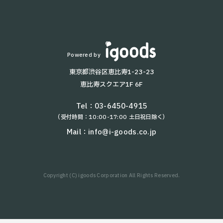
KettyBot
T9 Pro
KEENON T10
BellaBot
Lanky Porter
Powered by
HolaBot
東京都渋谷区恵比寿1-23-23
T5
恵比寿スクエア1F 6F
T9
AYUMI
Tel：
03-6450-4915
（受付時間：10:00-17:00 土日祝日除く）
NAOMI-2
W3
Mail：
info@i-goods.co.jp
kachaka Pro
KEENON S100
Copyright (C) igoods Corporation All Rights Reserved.