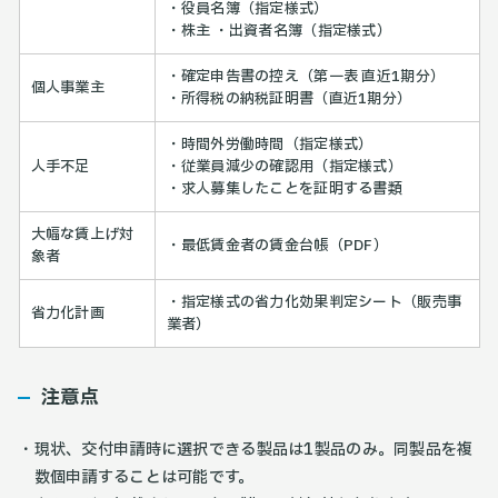
・役員名簿（指定様式）
・株主 ・出資者名簿（指定様式）
・確定申告書の控え（第一表 直近1期分）
個人事業主
・所得税の納税証明書（直近1期分）
・時間外労働時間（指定様式）
人手不足
・従業員減少の確認用（指定様式）
・求人募集したことを証明する書類
大幅な賃上げ対
・最低賃金者の賃金台帳（PDF）
象者
・指定様式の省力化効果判定シート（販売事
省力化計画
業者）
注意点
現状、交付申請時に選択できる製品は1製品のみ。同製品を複
数個申請することは可能です。