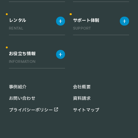
製品一覧
宿泊施設
清掃ロボット一覧
飲食店
レンタル
サポート体制
業務用小型清掃ロボット一覧
工場・倉庫
RENTAL
SUPPORT
RACLEBO slim pro
オフィス
RACLEBO slim 2
医療機関
レンタルサービス
サポート体制
RACLEBO
お役立ち情報
RACLEBO win
INFORMATION
UFO CLEANER
C30
配膳ロボットの導入メリット
KEENON C40
業務用 清掃ロボットの導入メ
事例紹介
会社概要
PUDU CC1
リット
お問い合わせ
資料請求
KIRARA
助成金・補助金情報
PUDU MT1
コラム
プライバシーポリシー
サイトマップ
PUDU SH1
お知らせ
配膳・運搬ロボット一覧
よくあるご質問
T8