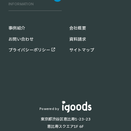
RACLEBO win
INFORMATION
UFO CLEANER
C30
配膳ロボットの導入メリット
KEENON C40
業務用 清掃ロボットの導入メ
事例紹介
会社概要
PUDU CC1
リット
お問い合わせ
資料請求
KIRARA
助成金・補助金情報
PUDU MT1
コラム
プライバシーポリシー
サイトマップ
PUDU SH1
お知らせ
配膳・運搬ロボット一覧
よくあるご質問
T8
KettyBot
T9 Pro
KEENON T10
BellaBot
Lanky Porter
Powered by
HolaBot
東京都渋谷区恵比寿1-23-23
T5
恵比寿スクエア1F 6F
T9