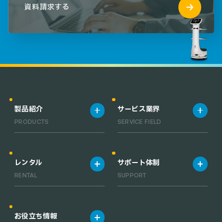
資料請求する
製品紹介
サービス業界
PRODUCTS
SERVICE FIELD
製品一覧
宿泊施設
清掃ロボット一覧
飲食店
レンタル
サポート体制
業務用小型清掃ロボット一覧
工場・倉庫
RENTAL
SUPPORT
RACLEBO slim pro
オフィス
RACLEBO slim 2
医療機関
レンタルサービス
サポート体制
RACLEBO
お役立ち情報