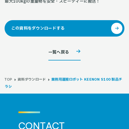
最大100kgの重量物を安全・スピーディーに搬送！
この資料をダウンロードする
一覧へ戻る
資料ダウンロード
業務用運搬ロボット KEENON S100 製品チ
TOP
ラシ
C
O
N
T
A
C
T