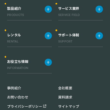
製品紹介
サービス業界
PRODUCTS
SERVICE FIELD
製品一覧
宿泊施設
清掃ロボット一覧
飲食店
レンタル
サポート体制
業務用小型清掃ロボット一覧
工場・倉庫
RENTAL
SUPPORT
RACLEBO slim pro
オフィス
RACLEBO slim 2
医療機関
レンタルサービス
サポート体制
RACLEBO
お役立ち情報
RACLEBO win
INFORMATION
UFO CLEANER
C30
配膳ロボットの導入メリット
KEENON C40
業務用 清掃ロボットの導入メ
事例紹介
会社概要
PUDU CC1
リット
お問い合わせ
資料請求
KIRARA
助成金・補助金情報
PUDU MT1
コラム
プライバシーポリシー
サイトマップ