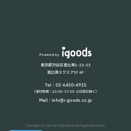
PUDU SH1
お知らせ
配膳・運搬ロボット一覧
よくあるご質問
T8
KettyBot
T9 Pro
KEENON T10
BellaBot
Lanky Porter
Powered by
HolaBot
東京都渋谷区恵比寿1-23-23
T5
恵比寿スクエア1F 6F
T9
AYUMI
Tel：
03-6450-4915
（受付時間：10:00-17:00 土日祝日除く）
NAOMI-2
W3
Mail：
info@i-goods.co.jp
kachaka Pro
KEENON S100
Copyright (C) igoods Corporation All Rights Reserved.