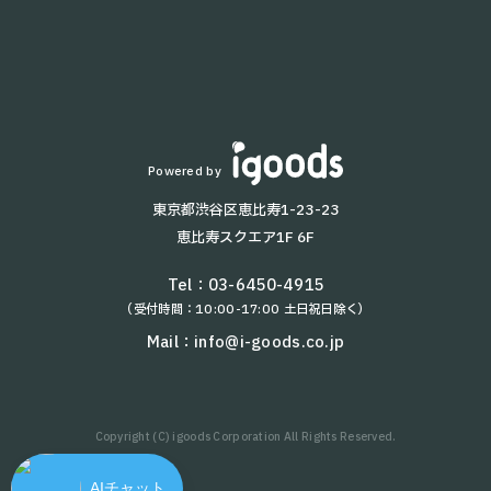
よくあるご質問
T8
KettyBot
T9 Pro
KEENON T10
BellaBot
Lanky Porter
Powered by
HolaBot
東京都渋谷区恵比寿1-23-23
T5
恵比寿スクエア1F 6F
T9
AYUMI
Tel：
03-6450-4915
（受付時間：10:00-17:00 土日祝日除く）
NAOMI-2
W3
Mail：
info@i-goods.co.jp
kachaka Pro
KEENON S100
Copyright (C) igoods Corporation All Rights Reserved.