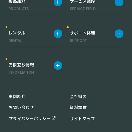
製品紹介
サービス業界
PRODUCTS
SERVICE FIELD
製品一覧
宿泊施設
清掃ロボット一覧
飲食店
レンタル
サポート体制
業務用小型清掃ロボット一覧
工場・倉庫
RENTAL
SUPPORT
RACLEBO slim pro
オフィス
RACLEBO slim 2
医療機関
レンタルサービス
サポート体制
RACLEBO
お役立ち情報
RACLEBO win
INFORMATION
UFO CLEANER
C30
配膳ロボットの導入メリット
KEENON C40
業務用 清掃ロボットの導入メ
事例紹介
会社概要
PUDU CC1
リット
お問い合わせ
資料請求
KIRARA
助成金・補助金情報
PUDU MT1
コラム
プライバシーポリシー
サイトマップ
PUDU SH1
お知らせ
配膳・運搬ロボット一覧