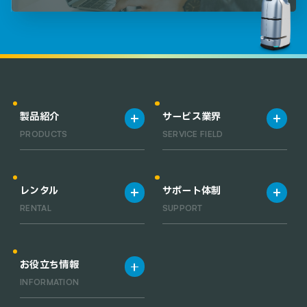
製品紹介
サービス業界
PRODUCTS
SERVICE FIELD
製品一覧
宿泊施設
清掃ロボット一覧
飲食店
レンタル
サポート体制
業務用小型清掃ロボット一覧
工場・倉庫
RENTAL
SUPPORT
RACLEBO slim pro
オフィス
RACLEBO slim 2
医療機関
レンタルサービス
サポート体制
RACLEBO
お役立ち情報
RACLEBO win
INFORMATION
UFO CLEANER