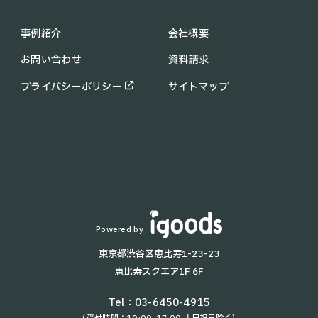
C30
配膳ロボットの導入メリット
KEENON C40
業務用 清掃ロボットの導入メ
事例紹介
会社概要
PUDU CC1
リット
お問い合わせ
資料請求
KIRARA
助成金・補助金情報
PUDU MT1
コラム
プライバシーポリシー
サイトマップ
PUDU SH1
お知らせ
配膳・運搬ロボット一覧
よくあるご質問
T8
KettyBot
T9 Pro
KEENON T10
BellaBot
Lanky Porter
Powered by
HolaBot
東京都渋谷区恵比寿1-23-23
T5
恵比寿スクエア1F 6F
T9
AYUMI
Tel：
03-6450-4915