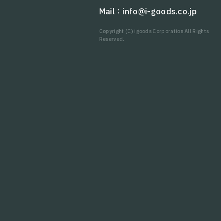
Mail：
info@i-goods.co.jp
Copyright (C) igoods Corporation All Rights
Reserved.