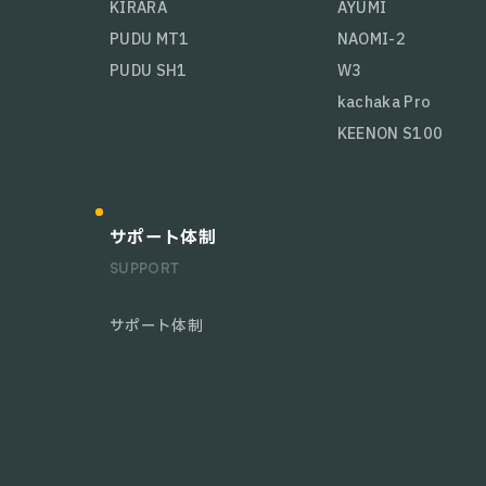
KIRARA
AYUMI
PUDU MT1
NAOMI-2
PUDU SH1
W3
kachaka Pro
KEENON S100
サポート体制
SUPPORT
サポート体制